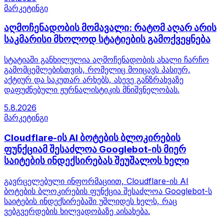
მარკეტინგი
აღმოჩენადობის მომავალი: რატომ აღარ არის
საკმარისი მხოლოდ სტატიების გამოქვეყნება
სტატიაში განხილულია აღმოჩენადობის ახალი ჩარჩო
გამომცემლებისთვის, რომელიც მოიცავს პასიურ,
აქტიურ და საკუთარ არხებს, ასევე განზრახვაზე
დაფუძნებული ჟურნალისტიკის მნიშვნელობას.
5.8.2026
მარკეტინგი
Cloudflare-ის AI ბოტების ბლოკირების
ფუნქციამ შესაძლოა Googlebot-ის მიერ
საიტების ინდექსირებას შეუშალოს ხელი
გავრცელებული ინფორმაციით, Cloudflare-ის AI
ბოტების ბლოკირების ფუნქცია შესაძლოა Googlebot-ს
საიტების ინდექსირებაში უშლიდეს ხელს, რაც
ვებგვერდების ხილვადობაზე აისახება.