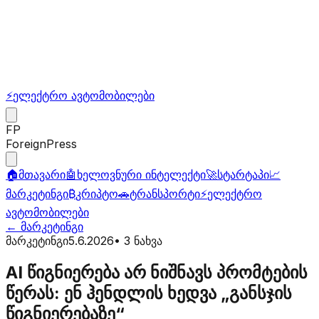
⚡
ელექტრო ავტომობილები
FP
ForeignPress
🏠
მთავარი
🤖
ხელოვნური ინტელექტი
🚀
სტარტაპი
📈
მარკეტინგი
₿
კრიპტო
🚗
ტრანსპორტი
⚡
ელექტრო
ავტომობილები
←
მარკეტინგი
მარკეტინგი
5.6.2026
•
3
ნახვა
AI წიგნიერება არ ნიშნავს პრომტების
წერას: ენ ჰენდლის ხედვა „განსჯის
წიგნიერებაზე“