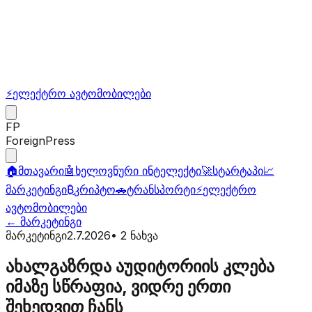
⚡
ელექტრო ავტომობილები
FP
ForeignPress
🏠
მთავარი
🤖
ხელოვნური ინტელექტი
🚀
სტარტაპი
📈
მარკეტინგი
₿
კრიპტო
🚗
ტრანსპორტი
⚡
ელექტრო
ავტომობილები
←
მარკეტინგი
მარკეტინგი
2.7.2026
•
2
ნახვა
ახალგაზრდა აუდიტორიის კლება
იმაზე სწრაფია, ვიდრე ერთი
შეხედვით ჩანს