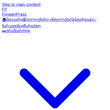
Skip to main content
FP
ForeignPress
🏠
მთავარი
🤖
ხელოვნური ინტელექტი
🚀
სტარტაპი
📈
მარკეტინგი
₿
კრიპტო
🚗
ტრანსპორტი