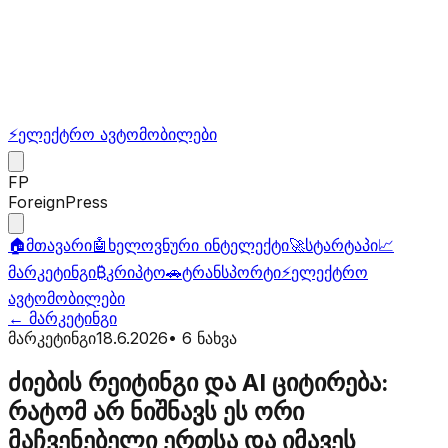
⚡
ელექტრო ავტომობილები
FP
ForeignPress
🏠
მთავარი
🤖
ხელოვნური ინტელექტი
🚀
სტარტაპი
📈
მარკეტინგი
₿
კრიპტო
🚗
ტრანსპორტი
⚡
ელექტრო
ავტომობილები
←
მარკეტინგი
მარკეტინგი
18.6.2026
•
6
ნახვა
ძიების რეიტინგი და AI ციტირება:
რატომ არ ნიშნავს ეს ორი
მაჩვენებელი ერთსა და იმავეს