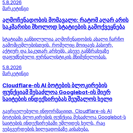
5.8.2026
მარკეტინგი
აღმოჩენადობის მომავალი: რატომ აღარ არის
საკმარისი მხოლოდ სტატიების გამოქვეყნება
სტატიაში განხილულია აღმოჩენადობის ახალი ჩარჩო
გამომცემლებისთვის, რომელიც მოიცავს პასიურ,
აქტიურ და საკუთარ არხებს, ასევე განზრახვაზე
დაფუძნებული ჟურნალისტიკის მნიშვნელობას.
5.8.2026
მარკეტინგი
Cloudflare-ის AI ბოტების ბლოკირების
ფუნქციამ შესაძლოა Googlebot-ის მიერ
საიტების ინდექსირებას შეუშალოს ხელი
გავრცელებული ინფორმაციით, Cloudflare-ის AI
ბოტების ბლოკირების ფუნქცია შესაძლოა Googlebot-ს
საიტების ინდექსირებაში უშლიდეს ხელს, რაც
ვებგვერდების ხილვადობაზე აისახება.