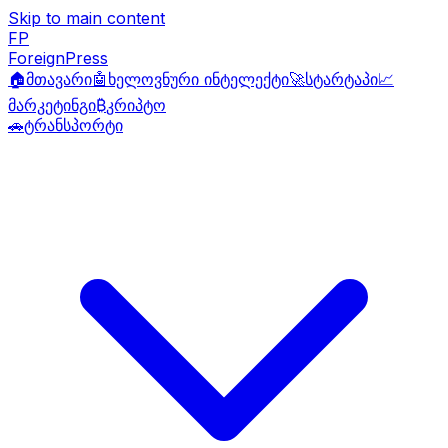
Skip to main content
FP
ForeignPress
🏠
მთავარი
🤖
ხელოვნური ინტელექტი
🚀
სტარტაპი
📈
მარკეტინგი
₿
კრიპტო
🚗
ტრანსპორტი