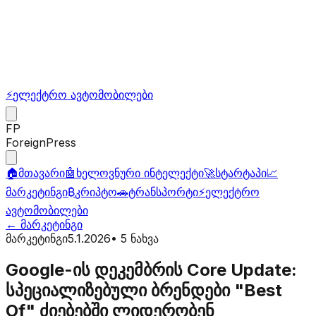
⚡
ელექტრო ავტომობილები
FP
ForeignPress
🏠
მთავარი
🤖
ხელოვნური ინტელექტი
🚀
სტარტაპი
📈
მარკეტინგი
₿
კრიპტო
🚗
ტრანსპორტი
⚡
ელექტრო
ავტომობილები
←
მარკეტინგი
მარკეტინგი
5.1.2026
•
5
ნახვა
Google-ის დეკემბრის Core Update:
სპეციალიზებული ბრენდები "Best
Of" ძიებებში ლიდერობენ