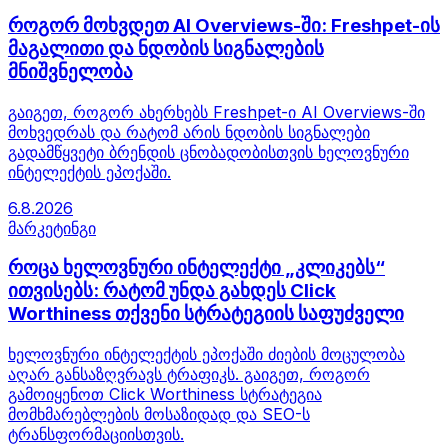
როგორ მოხვდეთ AI Overviews-ში: Freshpet-ის
მაგალითი და ნდობის სიგნალების
მნიშვნელობა
გაიგეთ, როგორ ახერხებს Freshpet-ი AI Overviews-ში
მოხვედრას და რატომ არის ნდობის სიგნალები
გადამწყვეტი ბრენდის ცნობადობისთვის ხელოვნური
ინტელექტის ეპოქაში.
6.8.2026
მარკეტინგი
როცა ხელოვნური ინტელექტი „კლიკებს“
ითვისებს: რატომ უნდა გახდეს Click
Worthiness თქვენი სტრატეგიის საფუძველი
ხელოვნური ინტელექტის ეპოქაში ძიების მოცულობა
აღარ განსაზღვრავს ტრაფიკს. გაიგეთ, როგორ
გამოიყენოთ Click Worthiness სტრატეგია
მომხმარებლების მოსაზიდად და SEO-ს
ტრანსფორმაციისთვის.