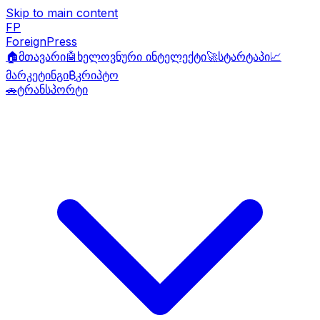
Skip to main content
FP
ForeignPress
🏠
მთავარი
🤖
ხელოვნური ინტელექტი
🚀
სტარტაპი
📈
მარკეტინგი
₿
კრიპტო
🚗
ტრანსპორტი