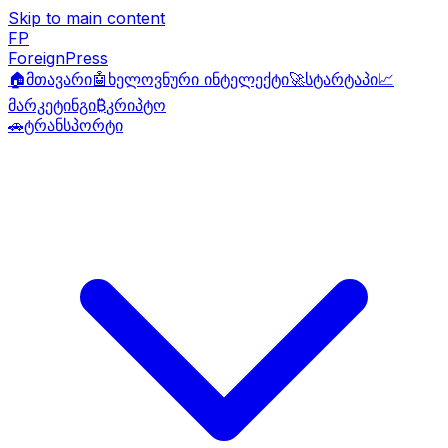
Skip to main content
FP
ForeignPress
🏠
მთავარი
🤖
ხელოვნური ინტელექტი
🚀
სტარტაპი
📈
მარკეტინგი
₿
კრიპტო
🚗
ტრანსპორტი