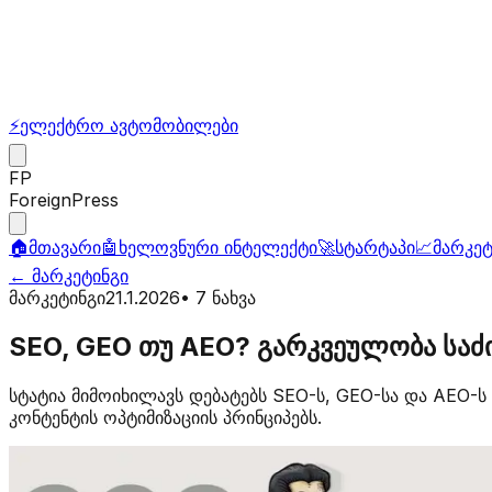
⚡
ელექტრო ავტომობილები
FP
ForeignPress
🏠
მთავარი
🤖
ხელოვნური ინტელექტი
🚀
სტარტაპი
📈
მარკეტ
←
მარკეტინგი
მარკეტინგი
21.1.2026
•
7
ნახვა
SEO, GEO თუ AEO? გარკვეულობა საძი
სტატია მიმოიხილავს დებატებს SEO-ს, GEO-სა და AEO-ს
კონტენტის ოპტიმიზაციის პრინციპებს.