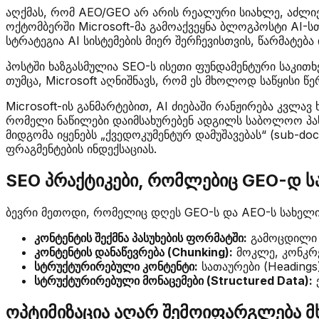
აღქმას, რომ AEO/GEO არ არის რეალური სიახლე, აძლიერ
ოქტომბერში Microsoft-მა გამოაქვეყნა ბლოგპოსტი AI-სთ
სტრატეგია AI სისტემების მიერ შერჩევისთვის, წარმატე
პოსტში ხაზგასმულია SEO-ს ისეთი ფუნდამენტური საკითხე
თუმცა, Microsoft აღნიშნავს, რომ ეს მხოლოდ საწყისი წ
Microsoft-ის განმარტებით, AI ძიებაში რანჟირება კვლა
რომელი ნაწილები დაიმსახურებენ ადგილს საბოლოო პასუხ
მიდგომა იყენებს „ქვედოკუმენტურ დამუშავებას“ (sub-d
ფრაგმენტების ინდექსაციას.
SEO პრაქტიკები, რომლებიც GEO-დ ს
ბევრი მეთოდი, რომელიც დღეს GEO-ს და AEO-ს სახელით
კონტენტის შექმნა პასუხების ფორმატში:
გამოცდილი ს
კონტენტის დანაწევრება (Chunking):
მოკლე, კონკრე
სტრუქტურირებული კონტენტი:
სათაურები (Headings
სტრუქტურირებული მონაცემები (Structured Data):
ე
ოპტიმიზაცია აღარ შემოიფარგლება 