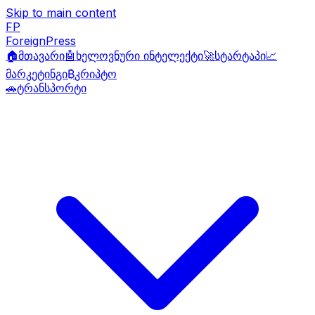
Skip to main content
FP
ForeignPress
🏠
მთავარი
🤖
ხელოვნური ინტელექტი
🚀
სტარტაპი
📈
მარკეტინგი
₿
კრიპტო
🚗
ტრანსპორტი