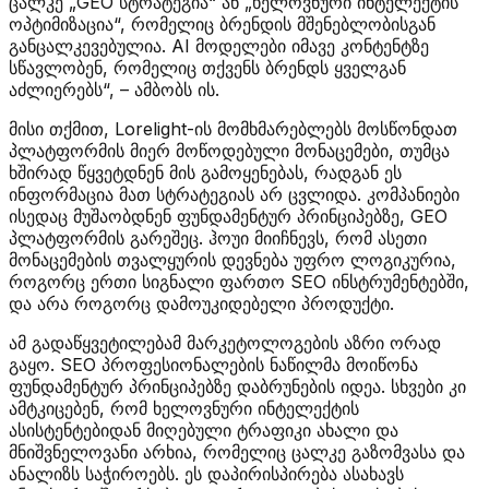
ცალკე „GEO სტრატეგია“ ან „ხელოვნური ინტელექტის
ოპტიმიზაცია“, რომელიც ბრენდის მშენებლობისგან
განცალკევებულია. AI მოდელები იმავე კონტენტზე
სწავლობენ, რომელიც თქვენს ბრენდს ყველგან
აძლიერებს“, – ამბობს ის.
მისი თქმით, Lorelight-ის მომხმარებლებს მოსწონდათ
პლატფორმის მიერ მოწოდებული მონაცემები, თუმცა
ხშირად წყვეტდნენ მის გამოყენებას, რადგან ეს
ინფორმაცია მათ სტრატეგიას არ ცვლიდა. კომპანიები
ისედაც მუშაობდნენ ფუნდამენტურ პრინციპებზე, GEO
პლატფორმის გარეშეც. ჰოუი მიიჩნევს, რომ ასეთი
მონაცემების თვალყურის დევნება უფრო ლოგიკურია,
როგორც ერთი სიგნალი ფართო SEO ინსტრუმენტებში,
და არა როგორც დამოუკიდებელი პროდუქტი.
ამ გადაწყვეტილებამ მარკეტოლოგების აზრი ორად
გაყო. SEO პროფესიონალების ნაწილმა მოიწონა
ფუნდამენტურ პრინციპებზე დაბრუნების იდეა. სხვები კი
ამტკიცებენ, რომ ხელოვნური ინტელექტის
ასისტენტებიდან მიღებული ტრაფიკი ახალი და
მნიშვნელოვანი არხია, რომელიც ცალკე გაზომვასა და
ანალიზს საჭიროებს. ეს დაპირისპირება ასახავს