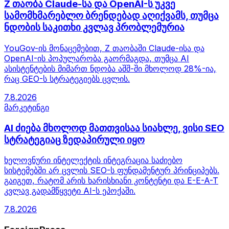
Z თაობა Claude-სა და OpenAI-ს უკვე
სამომხმარებლო ბრენდებად აღიქვამს, თუმცა
ნდობის საკითხი კვლავ პრობლემურია
YouGov-ის მონაცემებით, Z თაობაში Claude-ისა და
OpenAI-ის პოპულარობა გაორმაგდა, თუმცა AI
ასისტენტების მიმართ ნდობა აშშ-ში მხოლოდ 28%-ია,
რაც GEO-ს სტრატეგიებს ცვლის.
7.8.2026
მარკეტინგი
AI ძიება მხოლოდ მათთვისაა სიახლე, ვისი SEO
სტრატეგიაც ზედაპირული იყო
ხელოვნური ინტელექტის ინტეგრაცია საძიებო
სისტემებში არ ცვლის SEO-ს ფუნდამენტურ პრინციპებს.
გაიგეთ, რატომ არის ხარისხიანი კონტენტი და E-E-A-T
კვლავ გადამწყვეტი AI-ს ეპოქაში.
7.8.2026