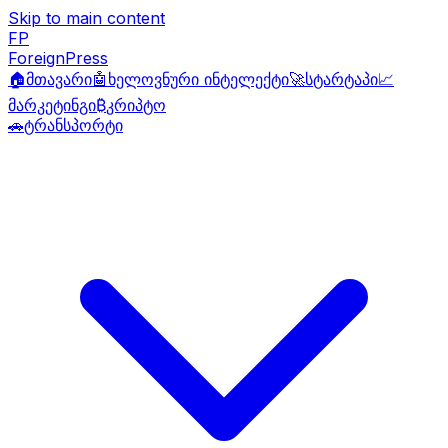
Skip to main content
FP
ForeignPress
🏠
მთავარი
🤖
ხელოვნური ინტელექტი
🚀
სტარტაპი
📈
მარკეტინგი
₿
კრიპტო
🚗
ტრანსპორტი