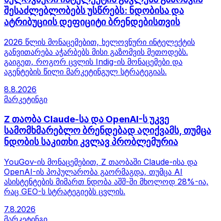
შესაძლებლობებს უსწრებს: ნდობისა და
ატრიბუციის დეფიციტი ბრენდებისთვის
2026 წლის მონაცემებით, ხელოვნური ინტელექტის
განვითარება აჭარბებს მისი გაზომვის მეთოდებს.
გაიგეთ, როგორ ცვლის Indig-ის მონაცემები და
აგენტების წილი მარკეტინგულ სტრატეგიას.
8.8.2026
მარკეტინგი
Z თაობა Claude-სა და OpenAI-ს უკვე
სამომხმარებლო ბრენდებად აღიქვამს, თუმცა
ნდობის საკითხი კვლავ პრობლემურია
YouGov-ის მონაცემებით, Z თაობაში Claude-ისა და
OpenAI-ის პოპულარობა გაორმაგდა, თუმცა AI
ასისტენტების მიმართ ნდობა აშშ-ში მხოლოდ 28%-ია,
რაც GEO-ს სტრატეგიებს ცვლის.
7.8.2026
მარკეტინგი