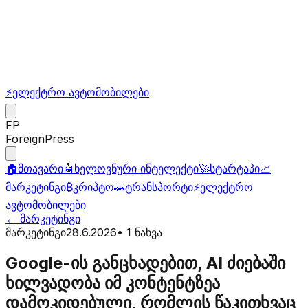
⚡
ელექტრო ავტომობილები
FP
ForeignPress
🏠
მთავარი
🤖
ხელოვნური ინტელექტი
🚀
სტარტაპი
📈
მარკეტინგი
₿
კრიპტო
🚗
ტრანსპორტი
⚡
ელექტრო
ავტომობილები
←
მარკეტინგი
მარკეტინგი
28.6.2026
•
1
ნახვა
Google-ის განცხადებით, AI ძიებაში
ხილვადობა იმ კონტენტზეა
დამოკიდებული, რომლის წაკითხვაც