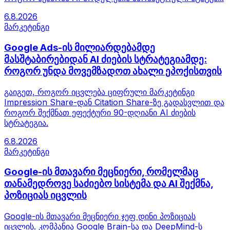
6.8.2026
მარკეტინგი
Google Ads-ის მილიარდებამდე
მასშტაბირებიდან AI ძიების სტრატეგიამდე:
როგორ უნდა მოვემზადოთ ახალი ეპოქისთვის
გაიგეთ, როგორ იცვლება ციფრული მარკეტინგი
Impression Share-დან Citation Share-ზე გადასვლით და
როგორ შექმნათ ეფექტური 90-დღიანი AI ძიების
სტრატეგია.
6.8.2026
მარკეტინგი
Google-ის მთავარი მეცნიერი, რომელმაც
თანამედროვე საძიებო სისტემა და AI შექმნა,
პოზიციას იცვლის
Google-ის მთავარი მეცნიერი ჯეფ დინი პოზიციას
იცვლის. კომპანია Google Brain-სა და DeepMind-ს