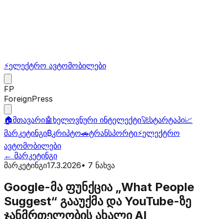
⚡
ელექტრო ავტომობილები
FP
ForeignPress
🏠
მთავარი
🤖
ხელოვნური ინტელექტი
🚀
სტარტაპი
📈
მარკეტინგი
₿
კრიპტო
🚗
ტრანსპორტი
⚡
ელექტრო
ავტომობილები
←
მარკეტინგი
მარკეტინგი
17.3.2026
•
7
ნახვა
Google-მა ფუნქცია „What People
Suggest“ გააუქმა და YouTube-ზე
ჯანმრთელობის ახალი AI