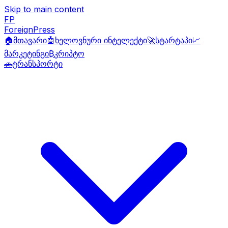
Skip to main content
FP
ForeignPress
🏠
მთავარი
🤖
ხელოვნური ინტელექტი
🚀
სტარტაპი
📈
მარკეტინგი
₿
კრიპტო
🚗
ტრანსპორტი