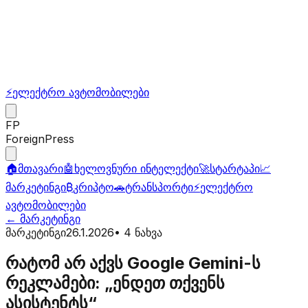
⚡
ელექტრო ავტომობილები
FP
ForeignPress
🏠
მთავარი
🤖
ხელოვნური ინტელექტი
🚀
სტარტაპი
📈
მარკეტინგი
₿
კრიპტო
🚗
ტრანსპორტი
⚡
ელექტრო
ავტომობილები
←
მარკეტინგი
მარკეტინგი
26.1.2026
•
4
ნახვა
რატომ არ აქვს Google Gemini-ს
რეკლამები: „ენდეთ თქვენს
ასისტენტს“