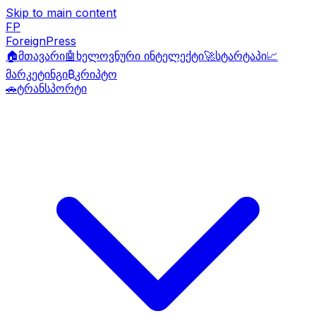
Skip to main content
FP
ForeignPress
🏠
მთავარი
🤖
ხელოვნური ინტელექტი
🚀
სტარტაპი
📈
მარკეტინგი
₿
კრიპტო
🚗
ტრანსპორტი