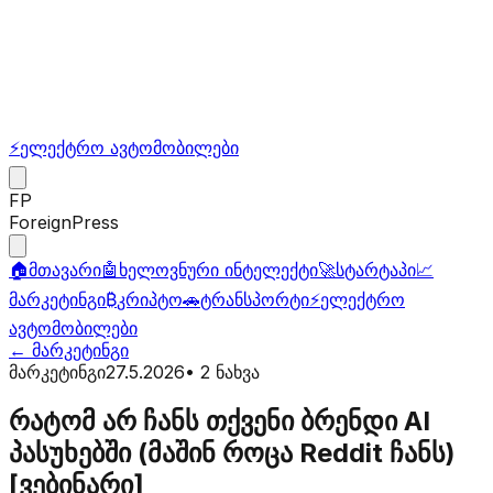
⚡
ელექტრო ავტომობილები
FP
ForeignPress
🏠
მთავარი
🤖
ხელოვნური ინტელექტი
🚀
სტარტაპი
📈
მარკეტინგი
₿
კრიპტო
🚗
ტრანსპორტი
⚡
ელექტრო
ავტომობილები
←
მარკეტინგი
მარკეტინგი
27.5.2026
•
2
ნახვა
რატომ არ ჩანს თქვენი ბრენდი AI
პასუხებში (მაშინ როცა Reddit ჩანს)
[ვებინარი]