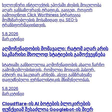
ხელოვნური ინტელექტის ეპოქაში ძიების მოცულობა
აღარ განსაზღვრავს ტრაფიკს. გაიგეთ, როგორ
გამოიყენოთ Click Worthiness სტრატეგია
მომხმარებლების მოსაზიდად და SEO-ს
ტრანსფორმაციისთვის.
5.8.2026
მარკეტინგი
აღმოჩენადობის მომავალი: რატომ აღარ არის
საკმარისი მხოლოდ სტატიების გამოქვეყნება
სტატიაში განხილულია აღმოჩენადობის ახალი ჩარჩო
გამომცემლებისთვის, რომელიც მოიცავს პასიურ,
აქტიურ და საკუთარ არხებს, ასევე განზრახვაზე
დაფუძნებული ჟურნალისტიკის მნიშვნელობას.
5.8.2026
მარკეტინგი
Cloudflare-ის AI ბოტების ბლოკირების
ფუნქციამ შესაძლოა Googlebot-ის მიერ