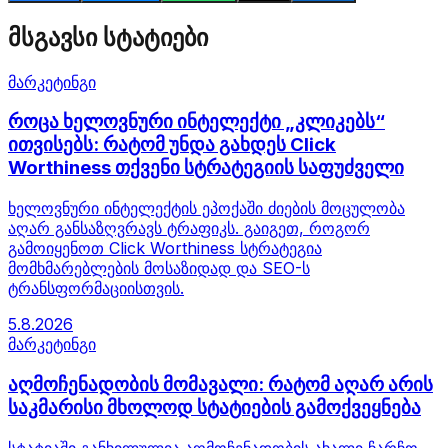
მსგავსი სტატიები
მარკეტინგი
როცა ხელოვნური ინტელექტი „კლიკებს“
ითვისებს: რატომ უნდა გახდეს Click
Worthiness თქვენი სტრატეგიის საფუძველი
ხელოვნური ინტელექტის ეპოქაში ძიების მოცულობა
აღარ განსაზღვრავს ტრაფიკს. გაიგეთ, როგორ
გამოიყენოთ Click Worthiness სტრატეგია
მომხმარებლების მოსაზიდად და SEO-ს
ტრანსფორმაციისთვის.
5.8.2026
მარკეტინგი
აღმოჩენადობის მომავალი: რატომ აღარ არის
საკმარისი მხოლოდ სტატიების გამოქვეყნება
სტატიაში განხილულია აღმოჩენადობის ახალი ჩარჩო