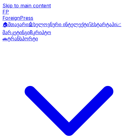
Skip to main content
FP
ForeignPress
🏠
მთავარი
🤖
ხელოვნური ინტელექტი
🚀
სტარტაპი
📈
მარკეტინგი
₿
კრიპტო
🚗
ტრანსპორტი