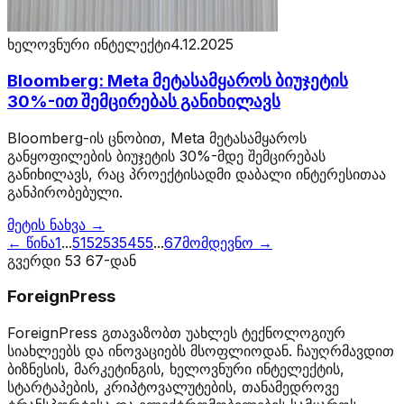
ხელოვნური ინტელექტი
4.12.2025
Bloomberg: Meta მეტასამყაროს ბიუჯეტის
30%-ით შემცირებას განიხილავს
Bloomberg-ის ცნობით, Meta მეტასამყაროს
განყოფილების ბიუჯეტის 30%-მდე შემცირებას
განიხილავს, რაც პროექტისადმი დაბალი ინტერესითაა
განპირობებული.
მეტის ნახვა →
← წინა
1
...
51
52
53
54
55
...
67
მომდევნო →
გვერდი
53
67
-დან
ForeignPress
ForeignPress გთავაზობთ უახლეს ტექნოლოგიურ
სიახლეებს და ინოვაციებს მსოფლიოდან. ჩაუღრმავდით
ბიზნესის, მარკეტინგის, ხელოვნური ინტელექტის,
სტარტაპების, კრიპტოვალუტების, თანამედროვე