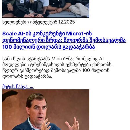
ხელოვნური ინტელექტი
5.12.2025
Scale AI-ის კონკურენტი Micro1-ის
ფენომენალური ზრდა: წლიურმა შემოსავალმა
100 მილიონ დოლარს გადააჭარბა
სამი წლის სტარტაპმა Micro1-მა, რომელიც AI
მოდელების ტრენინგისთვის ექსპერტებს ქირაობს,
წლიურ განმეორებად შემოსავალში 100 მილიონ
დოლარს გადააჭარბა.
მეტის ნახვა →